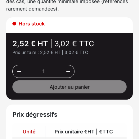
des cas, une quantité minimale imposée (références
rarement demandées).
Hors stock
2,52 € HT
|
3,02 € TTC
Prix unitaire :
2,52 € HT
|
3,02 € TTC
Ajouter au panier
Prix dégressifs
Unité
Prix unitaire €HT | €TTC