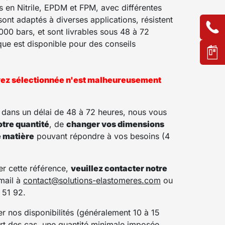
s en Nitrile, EPDM et FPM, avec différentes
sont adaptés à diverses applications, résistent
000 bars, et sont livrables sous 48 à 72
que est disponible pour des conseils
vez sélectionnée n'est malheureusement
s dans un délai de 48 à 72 heures, nous vous
otre quantité
, de
changer vos dimensions
e matière
pouvant répondre à vos besoins (4
er cette référence,
veuillez contacter notre
mail à
contact@solutions-elastomeres.com
ou
 51 92.
 nos disponibilités (généralement 10 à 15
art des cas, une quantité minimale imposée