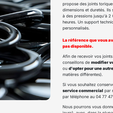
propose des joints torique
dimensions et duretés. Ils 
à des pressions jusqu'à 2 
heures. Un support techni
personnalisés.
La référence que vous a
pas disponible.
Afin de recevoir vos joint
conseillons de
modifier v
ou
d'opter pour une autr
matières différentes).
Si vous souhaitez conserv
service commercial
par 
par téléphone au 04 77 47
Nous pourrons vous donner
jours), avec, dans la plup