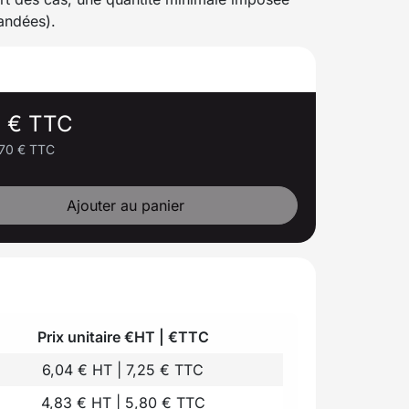
andées).
0 € TTC
70 € TTC
Ajouter au panier
Prix unitaire €HT | €TTC
6,04 € HT | 7,25 € TTC
4,83 € HT | 5,80 € TTC