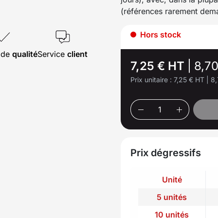
(références rarement dem
Hors stock
s de
qualité
Service
client
7,25 € HT
|
8,7
Prix unitaire :
7,25 € HT
|
8,
Prix dégressifs
Unité
5 unités
10 unités