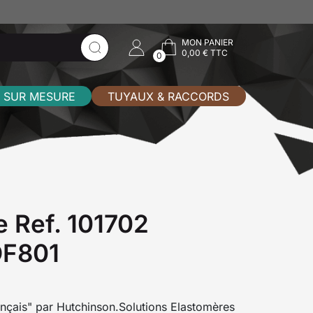
MON PANIER
0,00 € TTC
0
 SUR MESURE
TUYAUX & RACCORDS
e Ref. 101702
DF801
ançais" par Hutchinson.Solutions Elastomères