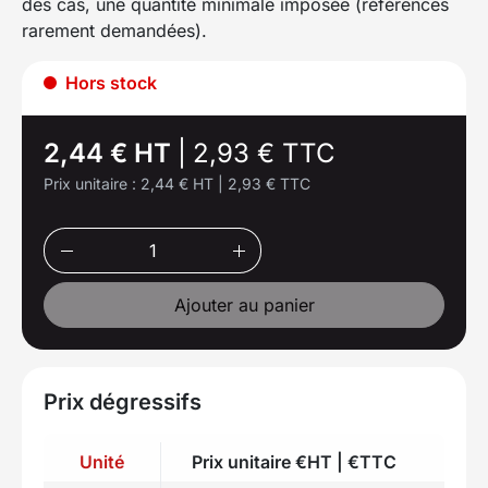
des cas, une quantité minimale imposée (références
rarement demandées).
Hors stock
2,44 € HT
|
2,93 € TTC
Prix unitaire :
2,44 € HT
|
2,93 € TTC
Ajouter au panier
Prix dégressifs
Unité
Prix unitaire €HT | €TTC