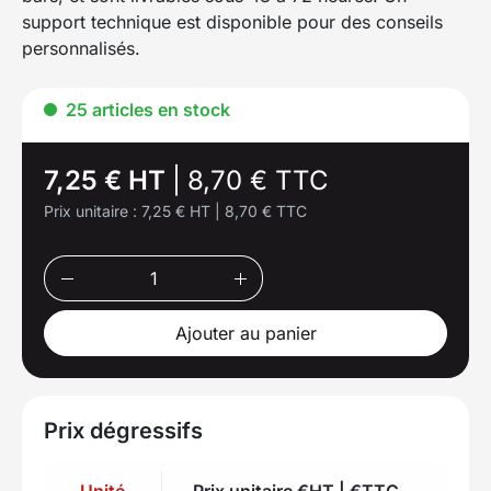
support technique est disponible pour des conseils
personnalisés.
25 articles en stock
7,25 € HT
|
8,70 € TTC
Prix unitaire :
7,25 € HT
|
8,70 € TTC
Ajouter au panier
Prix dégressifs
Unité
Prix unitaire €HT | €TTC