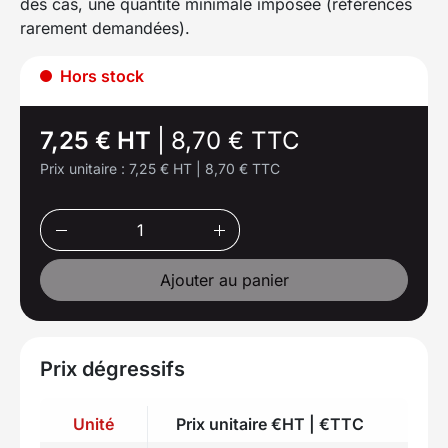
des cas, une quantité minimale imposée (références
rarement demandées).
Hors stock
7,25 € HT
|
8,70 € TTC
Prix unitaire :
7,25 € HT
|
8,70 € TTC
Ajouter au panier
Prix dégressifs
Unité
Prix unitaire €HT | €TTC