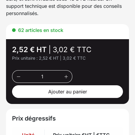
support technique est disponible pour des conseils
personnalisés.
62 articles en stock
2,52 € HT
|
3,02 € TTC
Prix unitaire :
2,52 € HT
|
3,02 € TTC
Ajouter au panier
Prix dégressifs
Unité
Prix unitaire €HT | €TTC