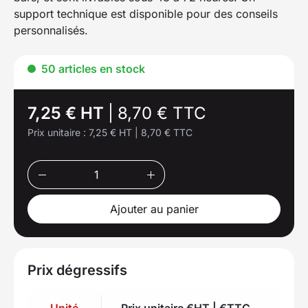
support technique est disponible pour des conseils
personnalisés.
50 articles en stock
7,25 € HT
|
8,70 € TTC
Prix unitaire :
7,25 € HT
|
8,70 € TTC
Ajouter au panier
Prix dégressifs
Unité
Prix unitaire €HT | €TTC