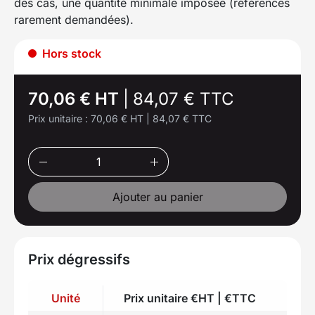
des cas, une quantité minimale imposée (références
rarement demandées).
Hors stock
70,06 € HT
|
84,07 € TTC
Prix unitaire :
70,06 € HT
|
84,07 € TTC
Ajouter au panier
Prix dégressifs
Unité
Prix unitaire €HT | €TTC