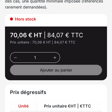
des cas, une quantité minimale imposée (références
rarement demandées).
Hors stock
70,06 € HT
|
84,07 € TTC
Prix unitaire :
70,06 € HT
|
84,07 € TTC
Ajouter au panier
Prix dégressifs
Unité
Prix unitaire €HT | €TTC