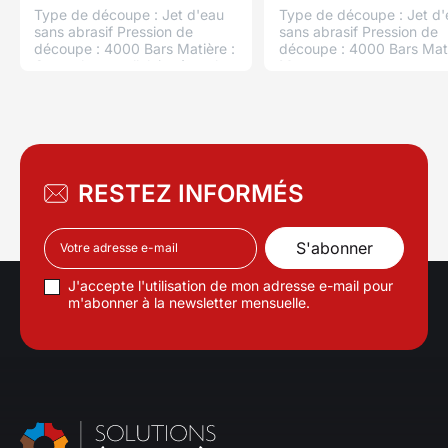
Type de découpe : Jet d'eau
Type de découpe : Jet d'
sans abrasif Pression de
sans abrasif Pression de
découpe : 4000 Bars Matière :
découpe : 4000 Bars Mati
Caoutchouc cellulaire étanche
Mousse
Densité : 130 Kg/m3 Mousse
Caoutchouc+Parablond
étanchéité, mousse cellules
Densité mousse : 130 Kg
fermées, mousse expansive
Utilisation : Support comp
étanche Retrouvez ici notre
Moto
gamme de plaques mousses
caoutchouc (épaisseurs 2 à 50
mm)
RESTEZ INFORMÉS
J'accepte l'utilisation de mon adresse e-mail pour
m'abonner à la newsletter mensuelle.