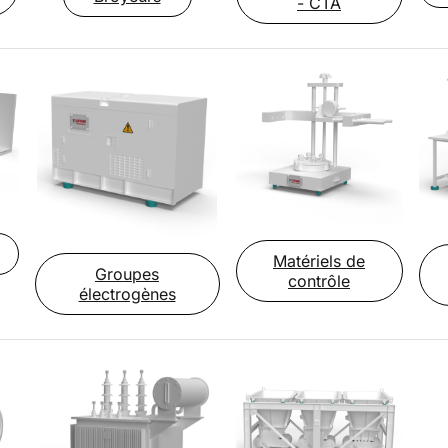
- CTA
Matériels de
Groupes
contrôle
électrogènes