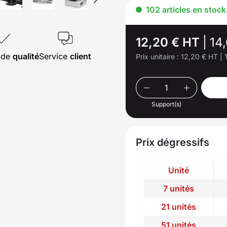
102 articles en stock
12,20 € HT
|
14
s de
qualité
Service
client
Prix unitaire :
12,20 € HT
|
Support(s)
Prix dégressifs
Unité
7 unités
21 unités
51 unités