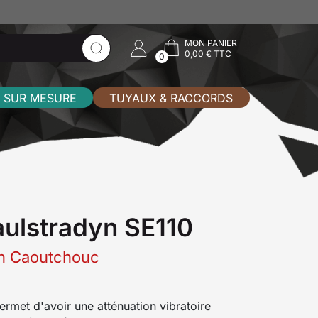
MON PANIER
0,00 € TTC
0
 SUR MESURE
TUYAUX & RACCORDS
ulstradyn SE110
yn Caoutchouc
rmet d'avoir une atténuation vibratoire