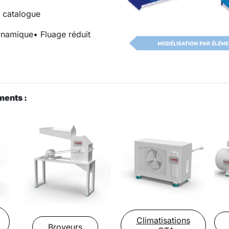
 catalogue
dynamique
• Fluage réduit
ments :
Climatisations
Broyeurs