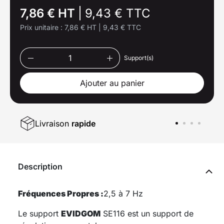
7,86 € HT
|
9,43 € TTC
Prix unitaire :
7,86 € HT
|
9,43 € TTC
Support(s)
Ajouter au panier
Livraison
rapide
Description
Fréquences Propres :
2,5 à 7 Hz
Le support
EVIDGOM
SE116 est un support de