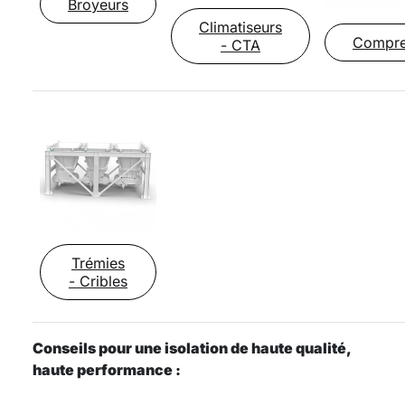
Broyeurs
Climatiseurs
Compre
- CTA
Trémies
- Cribles
Conseils pour une isolation de haute qualité,
haute performance :