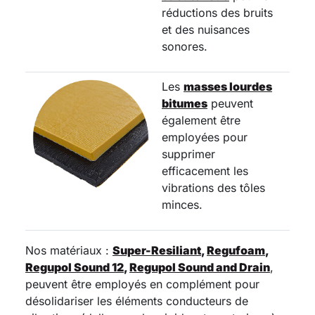
réductions des bruits
et des nuisances
sonores.
Les
masses lourdes
bitumes
peuvent
également être
employées pour
supprimer
efficacement les
vibrations des tôles
minces.
Nos matériaux :
Super-Resiliant
,
Regufoam
,
Regupol Sound 12
,
Regupol Sound and Drain
,
peuvent être employés en complément pour
désolidariser les éléments conducteurs de