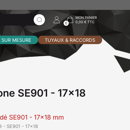
MON PANIER
0,00 € TTC
0
 SUR MESURE
TUYAUX & RACCORDS
cone SE901 - 17x18
rudé SE901 - 17x18 mm
 - SE901 - 17x18