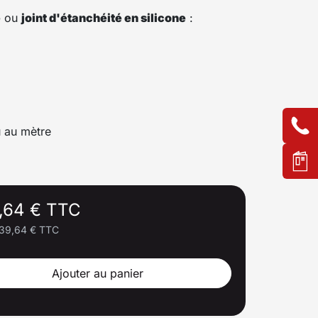
é
ou
joint d'étanchéité en silicone
:
 au mètre
,64 € TTC
39,64 € TTC
Ajouter au panier