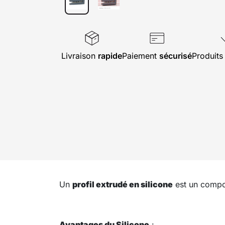
Livraison
rapide
Paiement
sécurisé
Produit
Un
profil extrudé en silicone
est un compos
Avantages du Silicone
: