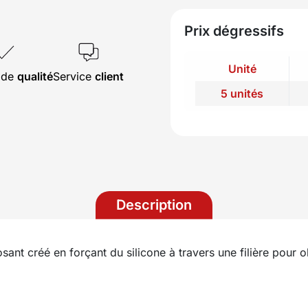
Prix dégressifs
Unité
s de
qualité
Service
client
5 unités
Description
ant créé en forçant du silicone à travers une filière pour o