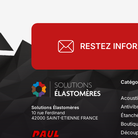
parfaite étanchéité, un collage et
une protection. Voir nos colles et
adhésifs
RESTEZ INFO
Catégo
Acoust
Antivib
Solutions Élastomères
10 rue Ferdinand
Étanché
42000 SAINT-ETIENNE FRANCE
Boutiq
Découp