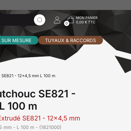
MON PANIER
0,00 € TTC
0
 SUR MESURE
TUYAUX & RACCORDS
c SE821 - 12x4,5 mm L 100 m
utchouc SE821 -
L 100 m
Extrudé SE821 - 12x4,5 mm
5 mm - L 100 m - (1821000)