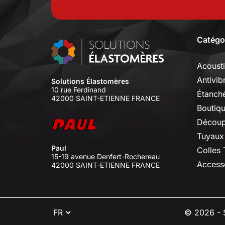
Catégo
Acoust
Antivib
Solutions Élastomères
10 rue Ferdinand
Étanché
42000 SAINT-ETIENNE FRANCE
Boutiq
Découp
Tuyaux
Paul
Colles
15-19 avenue Denfert-Rochereau
Access
42000 SAINT-ETIENNE FRANCE
⠇
© 2026 - S