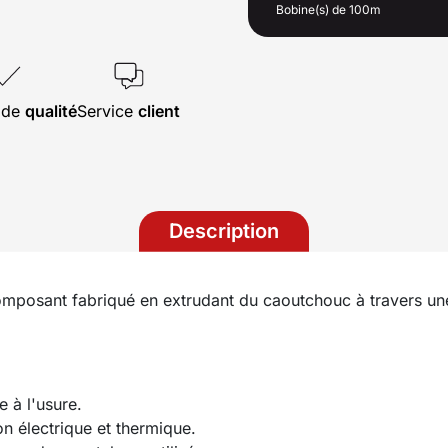
Bobine(s) de 100m
s de
qualité
Service
client
Description
mposant fabriqué en extrudant du caoutchouc à travers une 
e à l'usure.
on électrique et thermique.