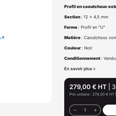
Profil en caoutchouc ext
Section
: 12 x 4,5 mm
Forme
: Profil en "U"
Matière
: Caoutchouc co
Couleur
: Noir
Conditionnement
: Vendu
En savoir plus
279,00 € HT
|
3
Prix unitaire :
279,00 € HT