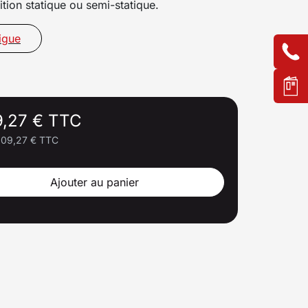
ition statique ou semi-statique.
igue
9,27 € TTC
109,27 € TTC
Ajouter au panier