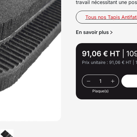
travail nécessitant une pos
Tous nos Tapis Antifat
En savoir plus
91,06 € HT
|
10
Prix unitaire :
91,06 € HT
|
Plaque(s)