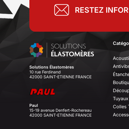
RESTEZ INFO
Catégo
Acoust
Antivib
Solutions Élastomères
10 rue Ferdinand
Étanché
42000 SAINT-ETIENNE FRANCE
Boutiq
Découp
Tuyaux
Paul
Colles
15-19 avenue Denfert-Rochereau
Access
42000 SAINT-ETIENNE FRANCE