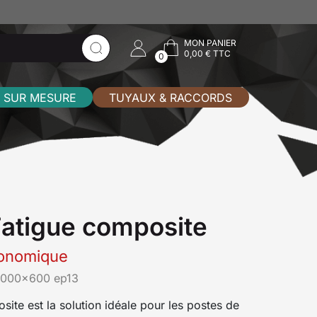
MON PANIER
0,00 € TTC
0
 SUR MESURE
TUYAUX & RACCORDS
Fatigue composite
rgonomique
1000x600 ep13
site est la solution idéale pour les postes de