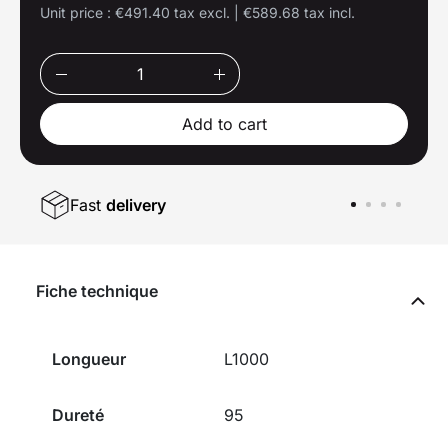
Unit price :
€491.40 tax excl.
|
€589.68 tax incl.
Add to cart
Fast
delivery
Fiche technique
Longueur
L1000
Dureté
95