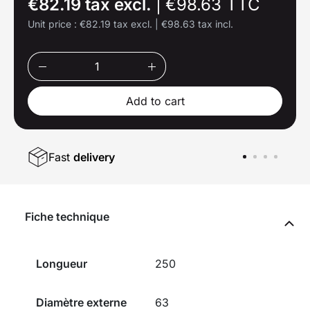
€82.19 tax excl.
|
€98.63 TTC
Unit price :
€82.19 tax excl.
|
€98.63 tax incl.
Add to cart
Fast
delivery
Fiche technique
Longueur
250
Diamètre externe
63