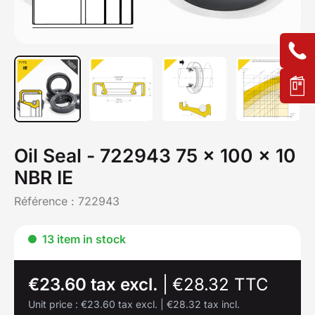
Oil Seal - 722943 75 x 100 x 10
NBR IE
Référence :
722943
13 item in stock
€23.60 tax excl.
|
€28.32 TTC
Unit price :
€23.60 tax excl.
|
€28.32 tax incl.