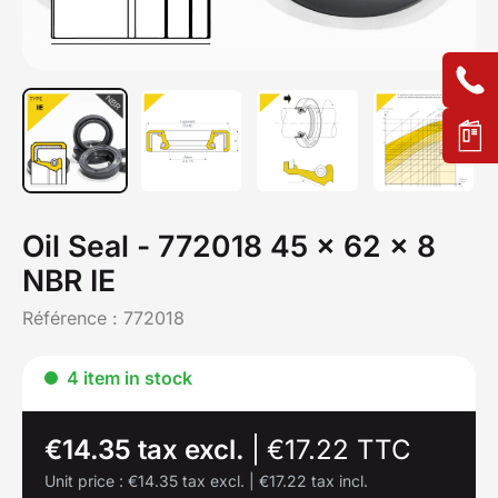
Oil Seal - 772018 45 x 62 x 8
NBR IE
Référence :
772018
4 item in stock
€14.35 tax excl.
|
€17.22 TTC
Unit price :
€14.35 tax excl.
|
€17.22 tax incl.