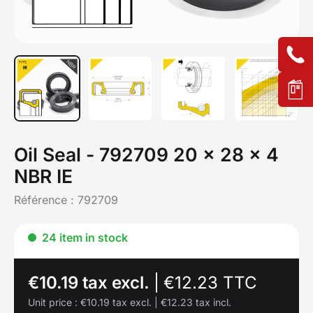
Oil Seal - 792709 20 x 28 x 4
NBR IE
Référence :
792709
24 item in stock
€10.19 tax excl.
|
€12.23 TTC
Unit price :
€10.19 tax excl.
|
€12.23 tax incl.