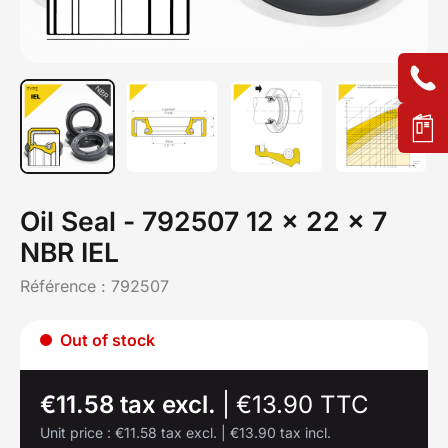
Oil Seal - 792507 12 x 22 x 7
NBR IEL
Référence :
792507
Out of stock
€11.58 tax excl.
|
€13.90 TTC
Unit price :
€11.58 tax excl.
|
€13.90 tax incl.