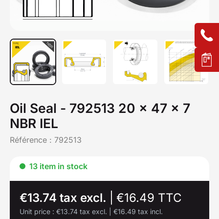
Oil Seal - 792513 20 x 47 x 7
NBR IEL
Référence :
792513
13 item in stock
€13.74 tax excl.
|
€16.49 TTC
Unit price :
€13.74 tax excl.
|
€16.49 tax incl.