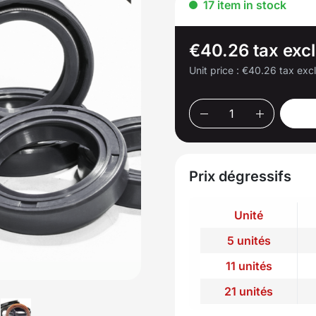
17 item in stock
€40.26 tax exc
Unit price :
€40.26 tax exc
Prix dégressifs
Unité
5 unités
11 unités
21 unités