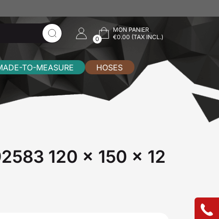
MON PANIER
€0.00 (TAX INCL.)
0
MADE-TO-MEASURE
HOSES
792583 120 x 150 x 12