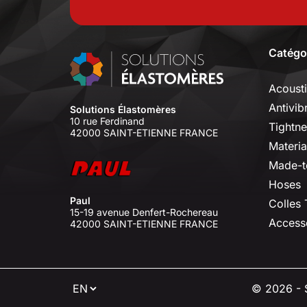
Catégo
Acoust
Antivib
Solutions Élastomères
10 rue Ferdinand
Tightne
42000 SAINT-ETIENNE FRANCE
Materia
Made-t
Hoses
Paul
Colles
15-19 avenue Denfert-Rochereau
Access
42000 SAINT-ETIENNE FRANCE
⠇
© 2026 - S