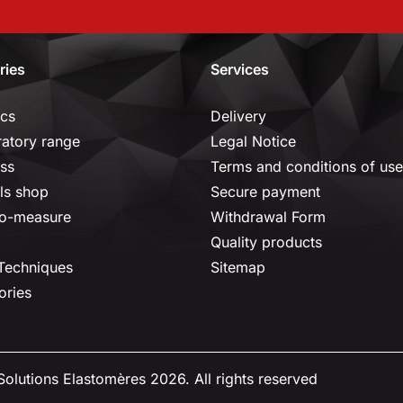
ries
Services
ics
Delivery
ratory range
Legal Notice
ss
Terms and conditions of use
ls shop
Secure payment
o-measure
Withdrawal Form
Quality products
 Techniques
Sitemap
ories
olutions Elastomères 2026. All rights reserved