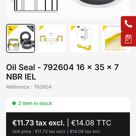
Oil Seal - 792604 16 x 35 x 7
NBR IEL
Référence :
792604
2 item in stock
€11.73 tax excl.
|
€14.08 TTC
Unit price :
€11.73 tax excl.
|
€14.08 tax incl.