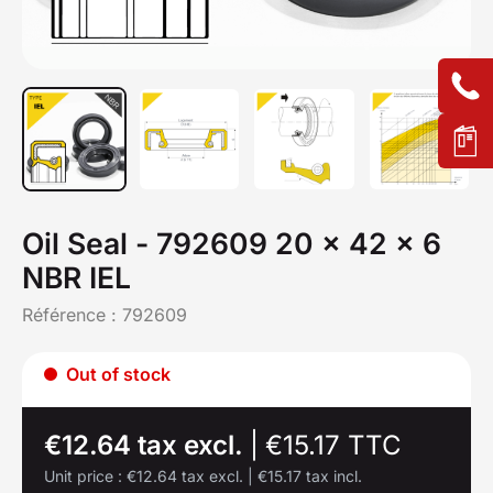
Oil Seal - 792609 20 x 42 x 6
NBR IEL
Référence :
792609
Out of stock
€12.64 tax excl.
|
€15.17 TTC
Unit price :
€12.64 tax excl.
|
€15.17 tax incl.