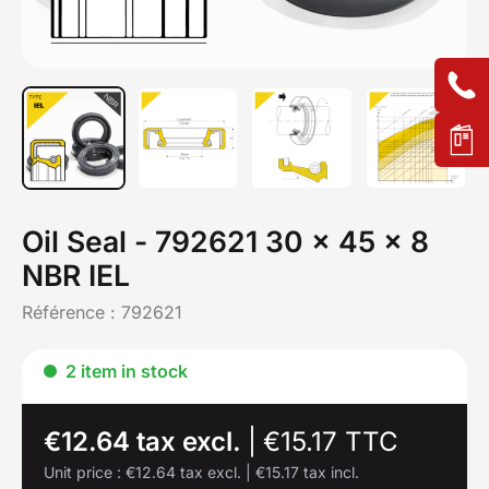
Oil Seal - 792621 30 x 45 x 8
NBR IEL
Référence :
792621
2 item in stock
€12.64 tax excl.
|
€15.17 TTC
Unit price :
€12.64 tax excl.
|
€15.17 tax incl.