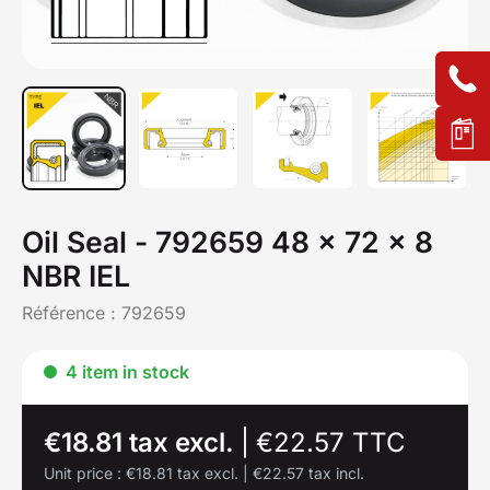
Oil Seal - 792659 48 x 72 x 8
NBR IEL
Référence :
792659
4 item in stock
€18.81 tax excl.
|
€22.57 TTC
Unit price :
€18.81 tax excl.
|
€22.57 tax incl.