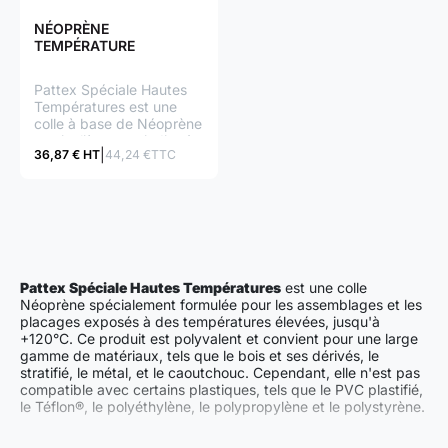
NÉOPRÈNE
TEMPÉRATURE
Pattex Spéciale Hautes
Températures est une
colle à base de Néoprène
particulièrement indiquée
36,87 € HT
44,24 €TTC
pour les assemblages et
les placages devant
résister à des
températures élevées
(jusqu'à +120C).
Pattex Spéciale Hautes Températures
est une colle
Néoprène spécialement formulée pour les assemblages et les
placages exposés à des températures élevées, jusqu'à
+120°C. Ce produit est polyvalent et convient pour une large
gamme de matériaux, tels que le bois et ses dérivés, le
stratifié, le métal, et le caoutchouc. Cependant, elle n'est pas
compatible avec certains plastiques, tels que le PVC plastifié,
le Téflon®, le polyéthylène, le polypropylène et le polystyrène.