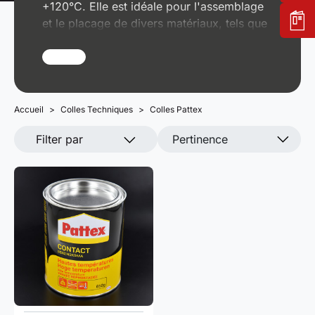
+120°C. Elle est idéale pour l'assemblage
et le placage de divers matériaux, tels que
le bois, le métal et le caoutchouc, mais ne
convient pas aux plastiques comme le
PVC, le Téflon® ou le polypropylène. Nos
techniciens sont à votre disposition pour
toute question.
Accueil
Colles Techniques
Colles Pattex
Filter par
Pertinence