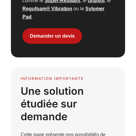
comme le
Super-Résiliant
, le
Gripsol
, le
Regufoam® Vibration
ou le
Sylomer
Pad
.
Demander un devis
INFORMATION IMPORTANTE
Une solution
étudiée sur
demande
Cette page présente nos possibilités de