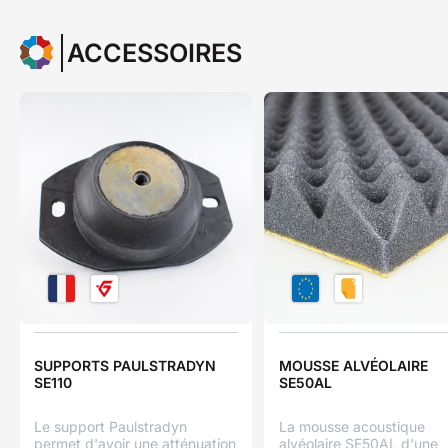
ACCESSOIRES
SUPPORTS PAULSTRADYN
MOUSSE ALVÉOLAIRE
SE110
SE50AL
Le support Paulstradyn
La mousse acoustique
permet d'avoir une atténuation
alvéolaire SE50AL d'une