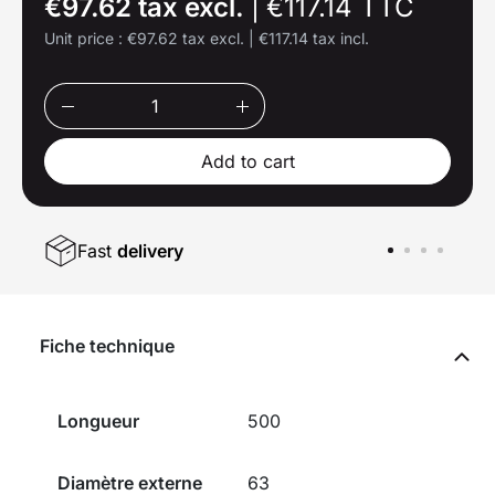
€97.62 tax excl.
|
€117.14 TTC
Unit price :
€97.62 tax excl.
|
€117.14 tax incl.
Add to cart
Fast
delivery
Fiche technique
Longueur
500
Diamètre externe
63