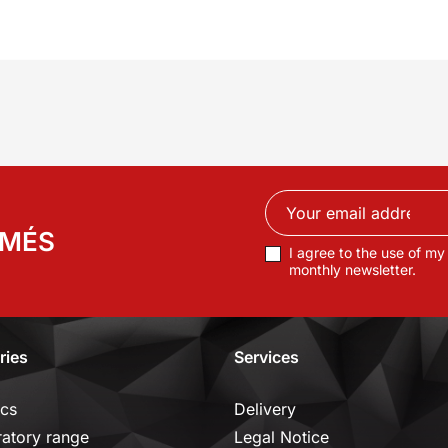
RMÉS
I agree to the use of my
monthly newsletter.
ries
Services
ics
Delivery
ratory range
Legal Notice