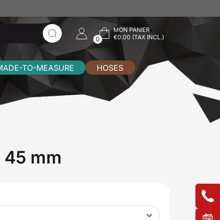
MON PANIER
€0.00 (TAX INCL.)
0
MADE-TO-MEASURE
HOSES
x 45 mm