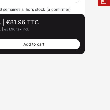
 6 semaines si hors stock (à confirmer)
.
|
€81.96 TTC
l.
|
€81.96 tax incl.
Add to cart