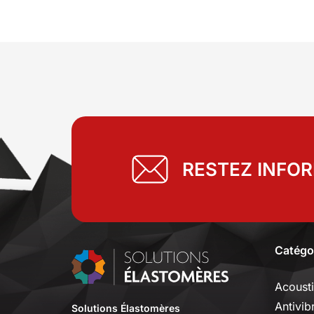
RESTEZ INFO
Catégo
Acoust
Antivib
Solutions Élastomères