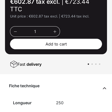
€602.87 tax excl.
|
€723.44
TTC
Unit price :
€602.87 tax excl.
|
€723.44 tax incl.
Add to cart
Fast
delivery
Fiche technique
Longueur
250