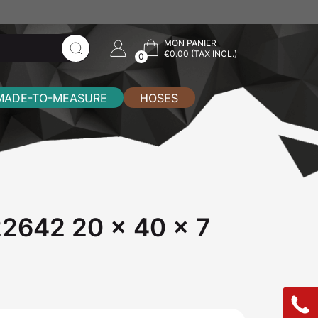
MON PANIER
€0.00 (TAX INCL.)
0
MADE-TO-MEASURE
HOSES
722642 20 x 40 x 7