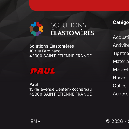
Catégo
Acoust
Antivib
Solutions Élastomères
10 rue Ferdinand
Tightne
42000 SAINT-ETIENNE FRANCE
Materia
Made-t
Hoses
Paul
Colles
15-19 avenue Denfert-Rochereau
Access
42000 SAINT-ETIENNE FRANCE
⠇
© 2026 - S