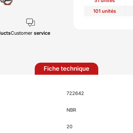
51 unités
101 unités
ducts
Customer
service
Fiche technique
722642
NBR
20