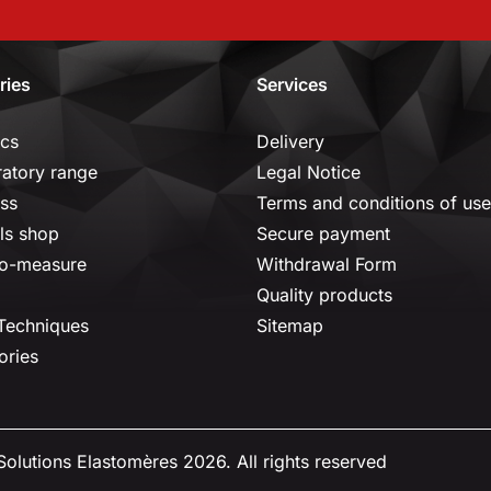
ries
Services
ics
Delivery
ratory range
Legal Notice
ss
Terms and conditions of use
ls shop
Secure payment
o-measure
Withdrawal Form
Quality products
 Techniques
Sitemap
ories
olutions Elastomères 2026. All rights reserved