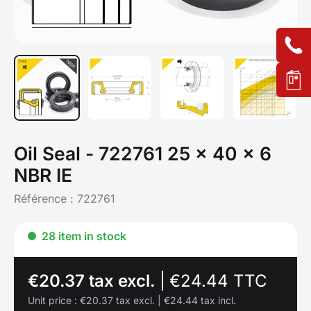
Oil Seal - 722761 25 x 40 x 6
NBR IE
Référence :
722761
28 item in stock
€20.37 tax excl.
|
€24.44 TTC
Unit price :
€20.37 tax excl.
|
€24.44 tax incl.