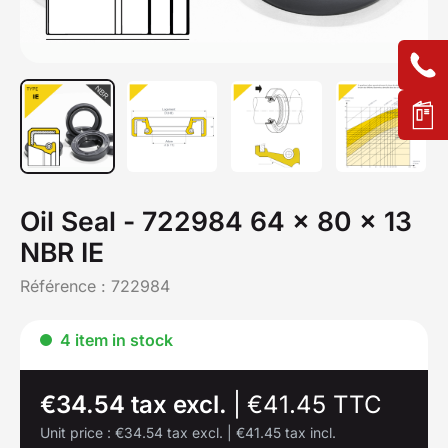
Oil Seal - 722984 64 x 80 x 13
NBR IE
Référence :
722984
4 item in stock
€34.54 tax excl.
|
€41.45 TTC
Unit price :
€34.54 tax excl.
|
€41.45 tax incl.