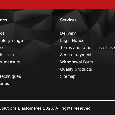
ries
Services
ics
Delivery
ratory range
Legal Notice
ss
Terms and conditions of use
ls shop
Secure payment
o-measure
Withdrawal Form
Quality products
 Techniques
Sitemap
ories
olutions Elastomères 2026. All rights reserved