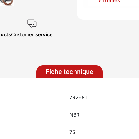
51 unités
ducts
Customer
service
Fiche technique
792681
NBR
75