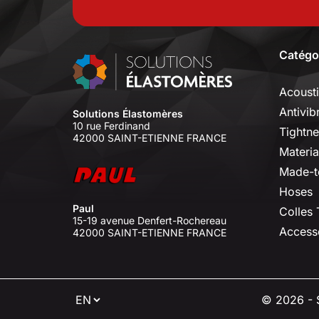
Catégo
Acoust
Antivib
Solutions Élastomères
10 rue Ferdinand
Tightne
42000 SAINT-ETIENNE FRANCE
Materia
Made-t
Hoses
Paul
Colles
15-19 avenue Denfert-Rochereau
Access
42000 SAINT-ETIENNE FRANCE
⠇
© 2026 - S