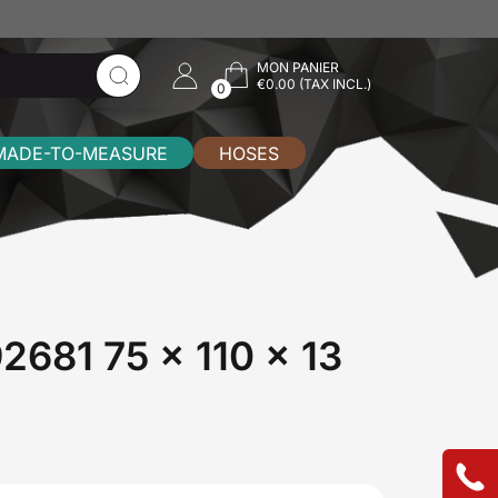
MON PANIER
€0.00 (TAX INCL.)
0
MADE-TO-MEASURE
HOSES
92681 75 x 110 x 13