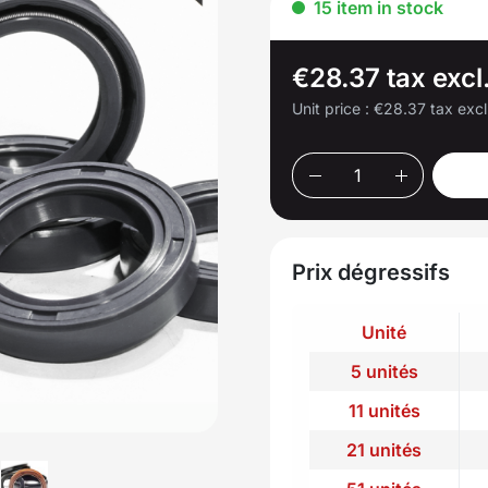
15 item in stock
€28.37 tax excl
Unit price :
€28.37 tax excl
Prix dégressifs
Unité
5 unités
11 unités
21 unités