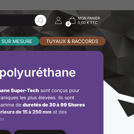
MON PANIER
0,00 € TTC
0
 SUR MESURE
TUYAUX & RACCORDS
 polyuréthane
thane Super-Tech
sont conçus pour
niques les plus élevées. Ils sont
e gamme de
duretés de 30 à 99 Shores
rieurs de 15 à 250 mm
et des
mm
.
t de réduire le poids tout en