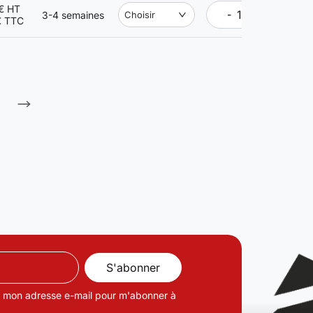
€ HT
-
+
3-4 semaines
Choisir
€ TTC
de mon adresse e-mail pour m'abonner à