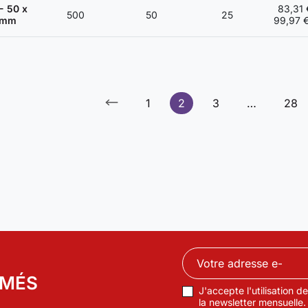
- 50 x
83,31 
500
50
25
 mm
99,97 
1
2
3
…
28
RMÉS
J'accepte l'utilisation 
la newsletter mensuelle.