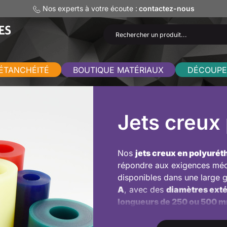
Nos experts à votre écoute :
contactez-nous
ÉTANCHÉITÉ
BOUTIQUE MATÉRIAUX
DÉCOUPE
Jets creux
Nos
jets creux en polyuré
répondre aux exigences méca
disponibles dans une larg
A
, avec des
diamètres exté
longueurs de 250 ou 500 
Leur conception creuse perme