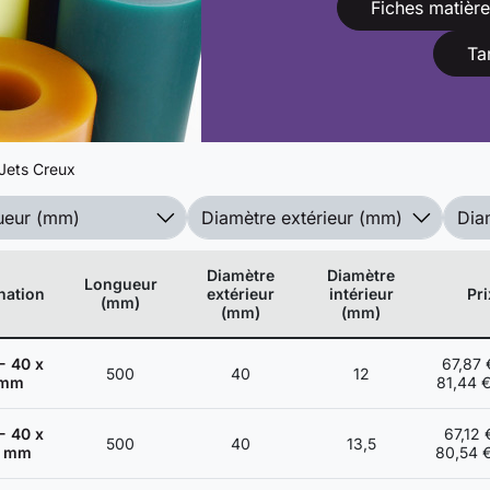
Fiches matièr
conservant une excellente ré
l’abrasion, ce qui en fait u
Ta
applications industrielles.
*La couleur du polyuréthane e
contractuelle. Des variations
de fabrication. Le matériau 
Jets Creux
opaque.
ueur (mm)
Diamètre extérieur (mm)
Dia
Diamètre
Diamètre
Longueur
nation
extérieur
intérieur
Pri
(mm)
(mm)
(mm)
- 40 x
67,87 
500
40
12
 mm
81,44 
- 40 x
67,12 
500
40
13,5
5 mm
80,54 