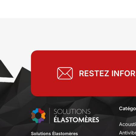
RESTEZ INFO
Catégo
Acoust
Antivib
Solutions Élastomères