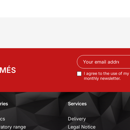
RMÉS
I agree to the use of my
monthly newsletter.
ries
Services
ics
Delivery
ratory range
Legal Notice