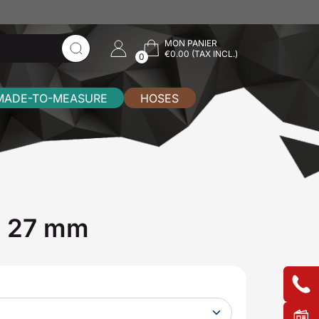
MON PANIER
€0.00 (TAX INCL.)
0
MADE-TO-MEASURE
HOSES
x 27 mm