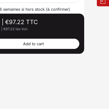
 6 semaines si hors stock (à confirmer)
.
|
€97.22 TTC
.
|
€97.22 tax incl.
Add to cart