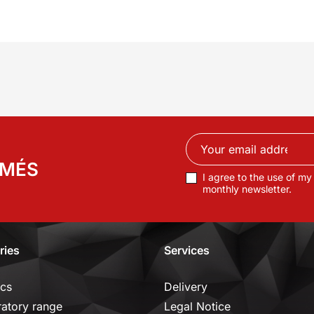
RMÉS
I agree to the use of my
monthly newsletter.
ries
Services
ics
Delivery
ratory range
Legal Notice