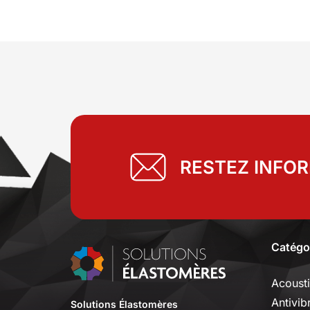
RESTEZ INFO
Catégo
Acoust
Antivib
Solutions Élastomères