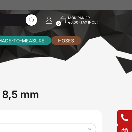
MON PANIER
€0.00 (TAX INCL.)
0
MADE-TO-MEASURE
HOSES
x 8,5 mm