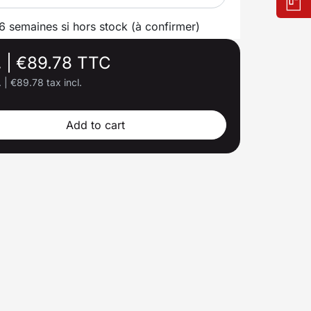
 6 semaines si hors stock (à confirmer)
.
|
€89.78 TTC
.
|
€89.78 tax incl.
Add to cart