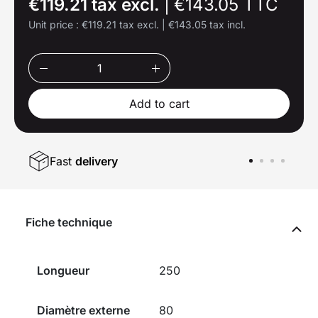
€119.21 tax excl.
|
€143.05 TTC
Unit price :
€119.21 tax excl.
|
€143.05 tax incl.
Add to cart
Fast
delivery
Fiche technique
Longueur
250
Diamètre externe
80