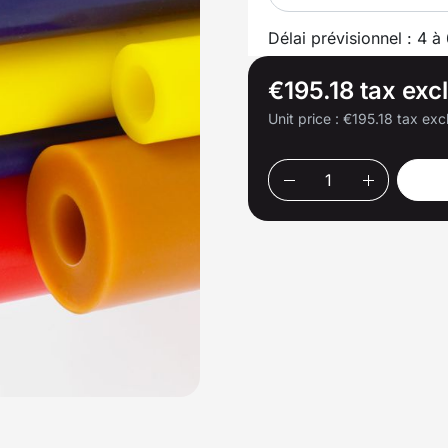
Délai prévisionnel : 4 à
€195.18 tax exc
Unit price :
€195.18 tax exc