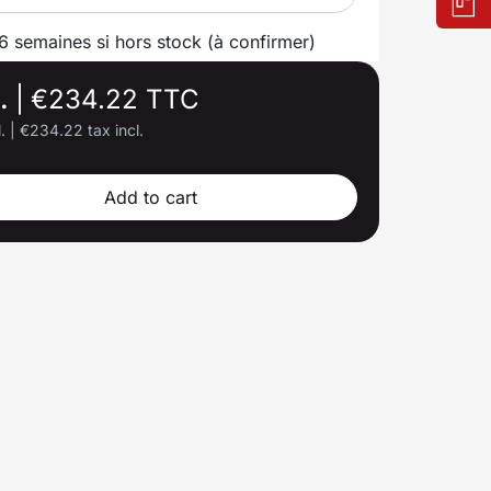
 6 semaines si hors stock (à confirmer)
l.
|
€234.22 TTC
l.
|
€234.22 tax incl.
Add to cart