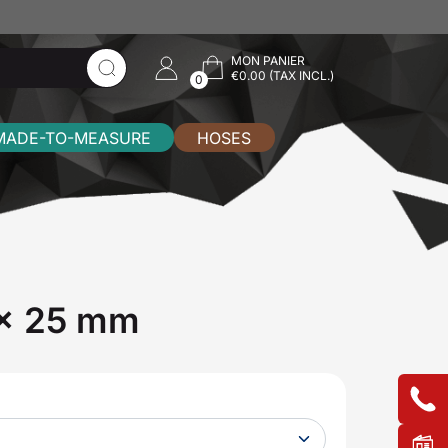
MON PANIER
€0.00 (TAX INCL.)
0
MADE-TO-MEASURE
HOSES
 x 25 mm