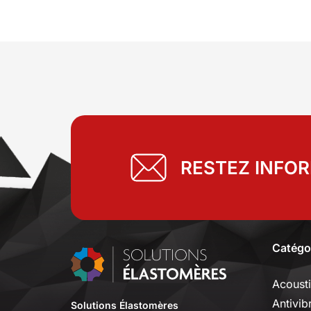
RESTEZ INFO
Catégo
Acoust
Antivib
Solutions Élastomères