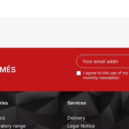
RMÉS
I agree to the use of my
monthly newsletter.
ries
Services
ics
Delivery
ratory range
Legal Notice