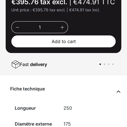
€395.76 tax excl.
|
€474.91 TTC
Unit price :
€395.76 tax excl.
|
€474.91 tax incl.
Add to cart
Fast
delivery
Fiche technique
Longueur
250
Diamètre externe
175