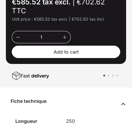
€585.52 tax excl.
|
€702.62
TTC
Unit price :
€585.52 tax excl.
|
€702.62 tax incl.
Add to cart
Fast
delivery
Fiche technique
Longueur
250