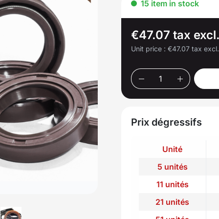
15 item in stock
€47.07 tax excl
Unit price :
€47.07 tax excl
Prix dégressifs
Unité
5 unités
11 unités
21 unités