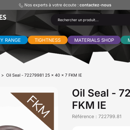
Nos experts à votre écoute :
contactez-nous
RY RANGE
TIGHTNESS
MATERIALS SHOP
Oil Seal - 72279981 25 x 40 x 7 FKM IE
Oil Seal - 
FKM IE
Référence :
722799.81