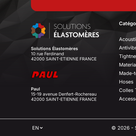
Catégo
Acoust
Antivib
Solutions Élastomères
10 rue Ferdinand
Tightne
42000 SAINT-ETIENNE FRANCE
Materia
Made-t
Hoses
Paul
Colles
15-19 avenue Denfert-Rochereau
Access
42000 SAINT-ETIENNE FRANCE
⠇
© 2026 - S