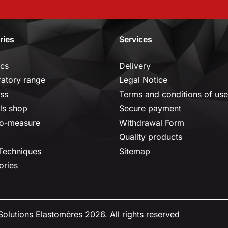
ries
Services
ics
Delivery
ratory range
Legal Notice
ss
Terms and conditions of use
ls shop
Secure payment
o-measure
Withdrawal Form
Quality products
 Techniques
Sitemap
ories
olutions Elastomères 2026. All rights reserved