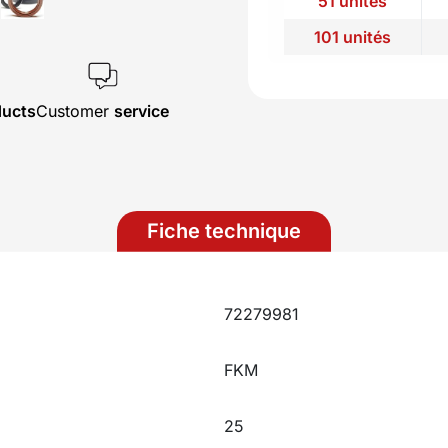
51 unités
101 unités
ducts
Customer
service
Fiche technique
72279981
FKM
25