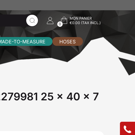
MON PANIER
€0.00 (TAX INCL.)
0
MADE-TO-MEASURE
HOSES
72279981 25 x 40 x 7