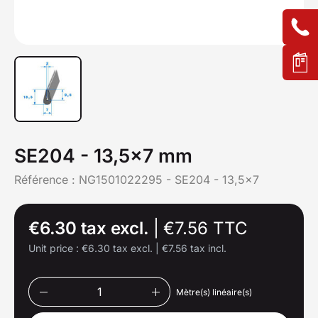
SE204 - 13,5x7 mm
Référence :
NG1501022295 - SE204 - 13,5x7
€6.30 tax excl.
|
€7.56 TTC
Unit price :
€6.30 tax excl.
|
€7.56 tax incl.
Mètre(s) linéaire(s)