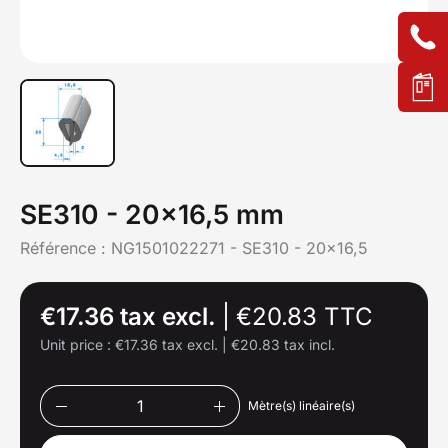
SE310 - 20x16,5 mm
Référence :
NG1501022271 - SE310 - 20x16,5
€17.36 tax excl.
|
€20.83 TTC
Unit price :
€17.36 tax excl.
|
€20.83 tax incl.
Mètre(s) linéaire(s)