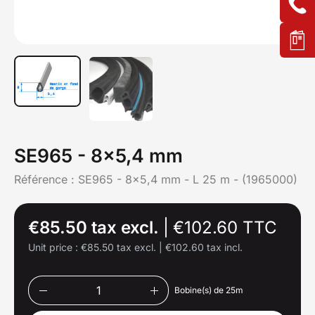
SE965 - 8x5,4 mm
Référence :
SE965 - 8x5,4 mm - L 25 m - (1965000)
€85.50 tax excl.
|
€102.60 TTC
Unit price :
€85.50 tax excl.
|
€102.60 tax incl.
Bobine(s) de 25m