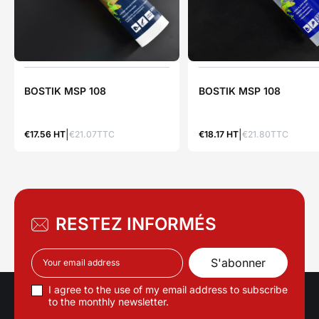
BOSTIK MSP 108
BOSTIK MSP 108
€17.56 HT
€21.07TTC
€18.17 HT
€21.80TTC
RESTEZ INFORMÉS
I agree to the use of my email address to subscribe
to the monthly newsletter.