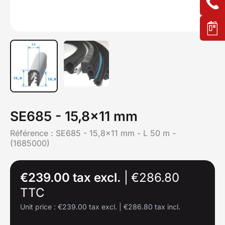
SE685 - 15,8x11 mm
Référence :
SE685 - 15,8x11 mm - L 50 m -
(1685000)
€239.00 tax excl.
|
€286.80
TTC
Unit price :
€239.00 tax excl.
|
€286.80 tax incl.